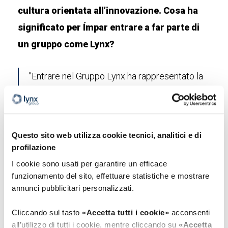
cultura orientata all’innovazione. Cosa ha
significato per Ímpar entrare a far parte di
un gruppo come Lynx?
"Entrare nel Gruppo Lynx ha rappresentato la
conferma di qualcosa di molto importante per
noi: siamo riusciti a costruire un’azienda solida
e rilevante, un asset che ha trovato senso
Questo sito web utilizza cookie tecnici, analitici e di
all’interno di un gruppo globale come Lynx.
profilazione
Per noi questo ha aperto un orizzonte nuovo e
I cookie sono usati per garantire un efficace
funzionamento del sito, effettuare statistiche e mostrare
molto promettente. Quando abbiamo
annunci pubblicitari personalizzati.
annunciato internamente l’acquisizione, la
reazione è stata immediata: tutti si sono
Cliccando sul tasto
«Accetta tutti i cookie»
acconsenti
all’utilizzo di tutti i cookie, mentre cliccando su
«Accetta
entusiasmati all’idea di far parte di un nuovo