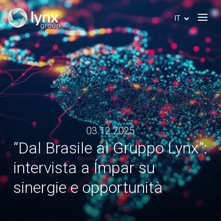
IT
03.12.2025
“Dal Brasile al Gruppo Lynx”:
intervista a Ímpar su
sinergie e opportunità