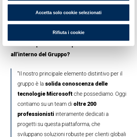
maggiore."
Accetta solo cookie selezionati
Rifiuta i cookie
Quali sono i punti di forza distintivi di Ímpar
che state portando — o porterete —
all’interno del Gruppo?
"Il nostro principale elemento distintivo per il
gruppo è la
solida conoscenza delle
tecnologie Microsoft
che possediamo. Oggi
contiamo su un team di
oltre 200
professionisti
interamente dedicati a
progetti su questa piattaforma, che
sviluppano soluzioni robuste per clienti globali