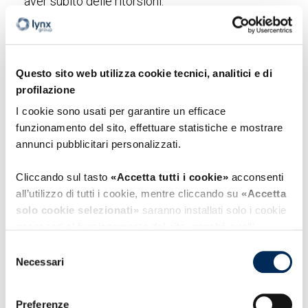
aver subito delle ritorsioni.
5.3. Oggetto della segnalazione: cosa si può
segnalare?
Questo sito web utilizza cookie tecnici, analitici e di
profilazione
Il decreto differenzia l’oggetto della
I cookie sono usati per garantire un efficace
segnalazione in relazione alle caratteristiche dei
funzionamento del sito, effettuare statistiche e mostrare
soggetti giuridici coinvolti, nella tabella che
annunci pubblicitari personalizzati.
segue è rappresentato sinteticamente cosa può
Cliccando sul tasto
«Accetta tutti i cookie»
acconsenti
essere segnalato e con quali canali:
all’utilizzo di tutti i cookie, mentre cliccando su
«Accetta
solo cookie selezionati»
saranno installati solo i cookie
necessari al funzionamento del sito, nonché quelli
ulteriori eventualmente selezionati dall’utente. Cliccando
Selezione
su
“Rifiuta i cookie”
, verranno installati solo i cookie
Necessari
del
tecnici.
consenso
Preferenze